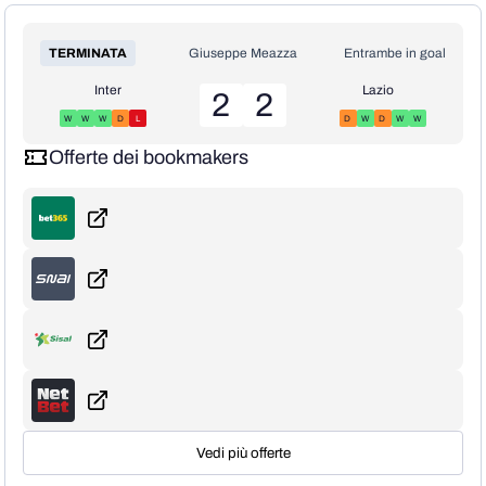
TERMINATA
Giuseppe Meazza
Entrambe in goal
Inter
Lazio
2
2
W
W
W
D
L
D
W
D
W
W
Offerte dei bookmakers
Vedi più offerte