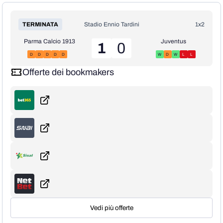
TERMINATA
Stadio Ennio Tardini
1x2
Parma Calcio 1913
Juventus
1
0
D
D
D
D
D
W
D
W
L
L
Offerte dei bookmakers
Vedi più offerte