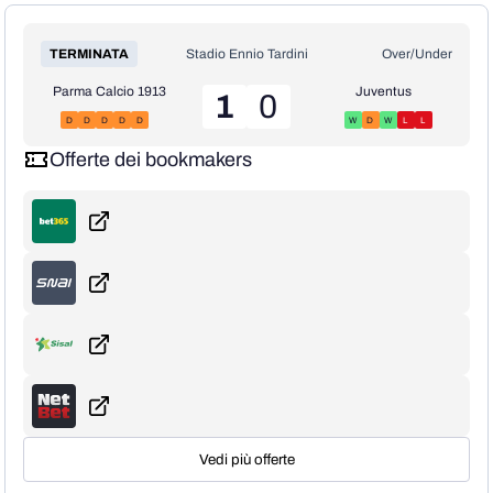
TERMINATA
Stadio Ennio Tardini
Over/Under
Parma Calcio 1913
Juventus
1
0
D
D
D
D
D
W
D
W
L
L
Offerte dei bookmakers
Vedi più offerte