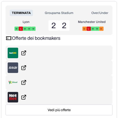
TERMINATA
Groupama Stadium
Over/Under
Lyon
Manchester United
2
2
W
L
W
W
W
D
L
W
W
D
Offerte dei bookmakers
Vedi più offerte