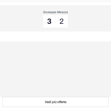
Giuseppe Meazza
3
2
Vedi più offerte