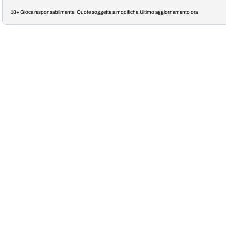
18+ Gioca responsabilmente. Quote soggette a modifiche.
Ultimo aggiornamento ora