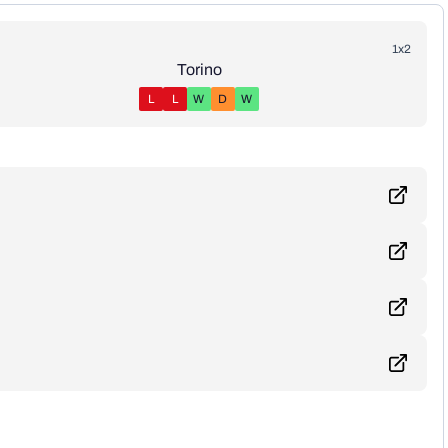
1x2
Torino
L
L
W
D
W