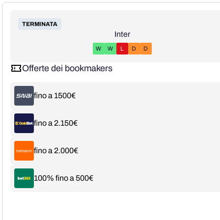
TERMINATA
Inter
W
W
L
D
D
Offerte dei bookmakers
fino a 1500€
fino a 2.150€
fino a 2.000€
100% fino a 500€