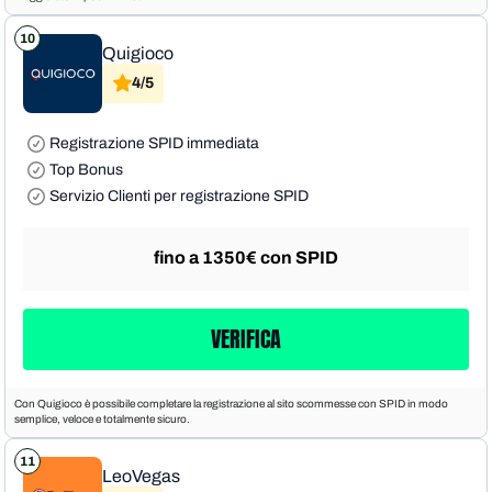
Quigioco
4
/
5
Registrazione SPID immediata
Top Bonus
Servizio Clienti per registrazione SPID
fino a 1350€ con SPID
VERIFICA
Con Quigioco è possibile completare la registrazione al sito scommesse con SPID in modo
semplice, veloce e totalmente sicuro.
LeoVegas