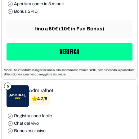
Apertura conto in 3 minuti
Bonus SPID
fino a 60€ (10€ in Fun Bonus)
VERIFICA
Vincitù ha introdotto la registrazione al sito scommesse tramite SPID, semplificando la procedura
di iscrizione e garantendo maggiore sicurezza.
Admiralbet
4.2
/
5
Registrazione facile
Chat dal vivo
Bonus esclusivo