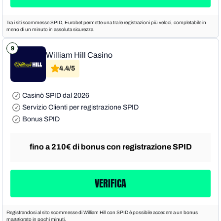
Tra i siti scommesse SPID, Eurobet permette una tra le registrazioni più veloci, completabile in
meno di un minuto in assoluta sicurezza.
William Hill Casino
4.4
/
5
Casinò SPID dal 2026
Servizio Clienti per registrazione SPID
Bonus SPID
fino a 210€ di bonus con registrazione SPID
VERIFICA
Registrandosi al sito scommesse di William Hill con SPID è possibile accedere a un bonus
maggiorato in pochi minuti.