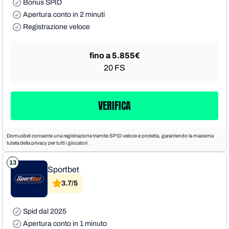
Bonus SPID
Apertura conto in 2 minuti
Registrazione veloce
fino a 5.855€
20 FS
VERIFICA
Domusbet consente una registrazione tramite SPID veloce e protetta, garantendo la massima
tutela della privacy per tutti i giocatori.
Sportbet
3.7
/
5
Spid dal 2025
Apertura conto in 1 minuto