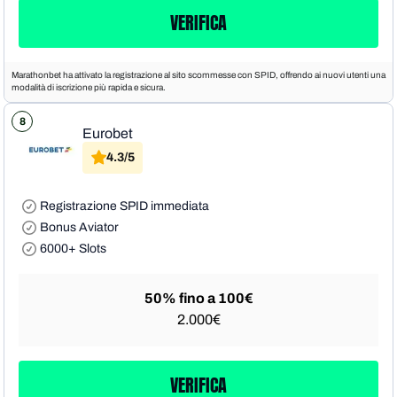
VERIFICA
Marathonbet ha attivato la registrazione al sito scommesse con SPID, offrendo ai nuovi utenti una
modalità di iscrizione più rapida e sicura.
Eurobet
4.3
/
5
Registrazione SPID immediata
Bonus Aviator
6000+ Slots
50% fino a 100€
2.000€
VERIFICA