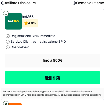
Affiliate Disclosure
Come Valutiamo
bet365
4.8
/
5
Registrazione SPID immediata
Servizio Clienti per registrazione SPID
Chat dal vivo
fino a 500€
VERIFICA
bet365 mette a disposizione dei nuovi giocatori la possibilità di iscriversi alla piattaforma
scommesse con SPID nel pieno rispetto della privacy. Ai bonus si applicano termini e condizioni
.